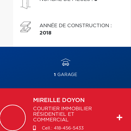
ANNÉE DE CONSTRUCTION
:
2018
1
GARAGE
MIREILLE
DOYON
COURTIER IMMOBILIER
RÉSIDENTIEL ET
COMMERCIAL
Cell.:
418-456-5433