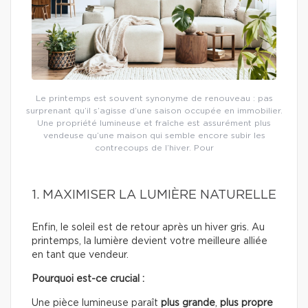
Le printemps est souvent synonyme de renouveau : pas
surprenant qu’il s’agisse d’une saison occupée en immobilier.
Une propriété lumineuse et fraîche est assurément plus
vendeuse qu’une maison qui semble encore subir les
contrecoups de l’hiver. Pour
1. MAXIMISER LA LUMIÈRE NATURELLE
Enfin, le soleil est de retour après un hiver gris. Au
printemps, la lumière devient votre meilleure alliée
en tant que vendeur.
Pourquoi est-ce crucial :
Une pièce lumineuse paraît
plus grande
,
plus propre